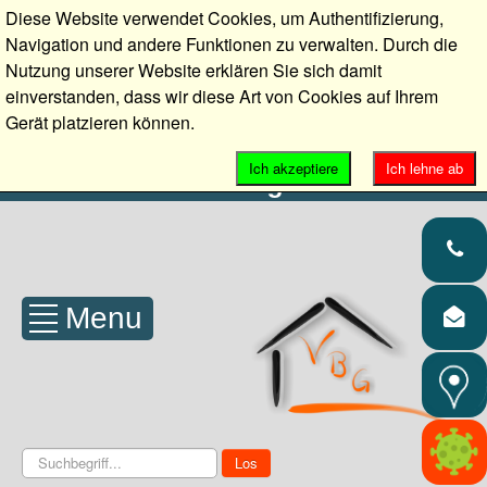
Diese Website verwendet Cookies, um Authentifizierung,
09421 30475
KONTAKT
Navigation und andere Funktionen zu verwalten. Durch die
info@volksheim-straubing.de
Nutzung unserer Website erklären Sie sich damit
einverstanden, dass wir diese Art von Cookies auf Ihrem
Gerät platzieren können.
Volksheim-Baugenossenschaft
Ich akzeptiere
Ich lehne ab
Straubing eG
Menu
Suchen
Los